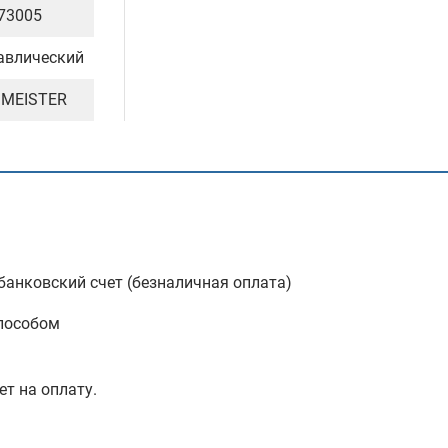
73005
авлический
MEISTER
анковский счет (безналичная оплата)
пособом
ет на оплату.