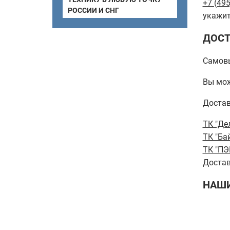
+7 (495
РОССИИ И СНГ
укажит
ДОСТ
Самов
Вы мож
Достав
ТК "Де
ТК "Ба
ТК "ПЭ
Достав
НАШИ