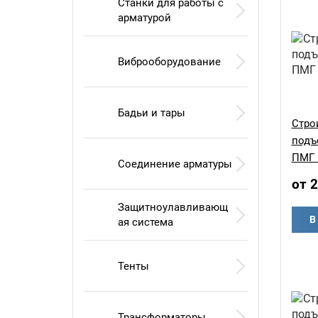
Станки для работы с
арматурой
Виброоборудование
Бадьи и тары
Стро
подъ
ПМГ 
Соединение арматуры
от 
Защитноулавливающ
В
ая система
Тенты
Трансформаторы